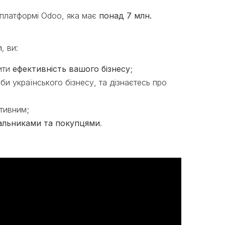
 платформі Odoo, яка має
понад 7 млн.
n
, ви:
шити
ефективність вашого бізнесу
;
и українського бізнесу, та дізнає​тесь про
ктивним;
чальниками та покупцями
.