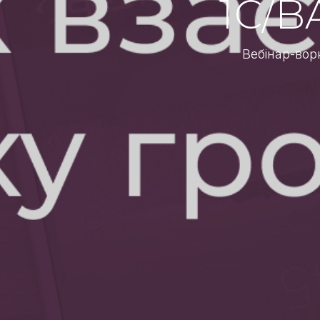
1С/B
Вебінар-вор