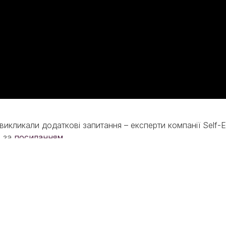
икликали додаткові запитання – експерти компанії Self-ER
и за
посиланням
.