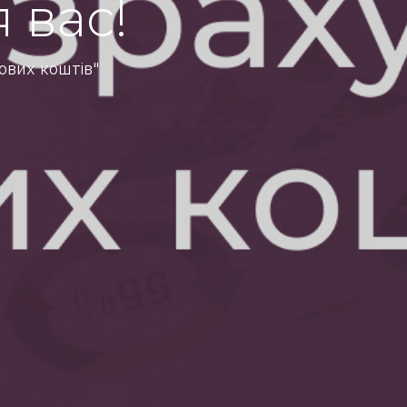
 вас!
ових коштів"