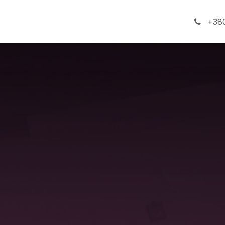
ги
Про компанію
+380