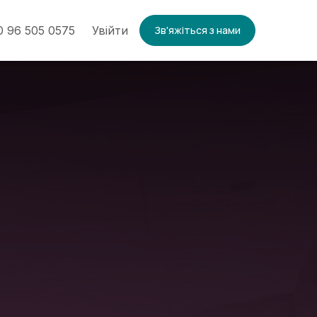
 96 505 0575
Увійти
Зв'яжіться з нами