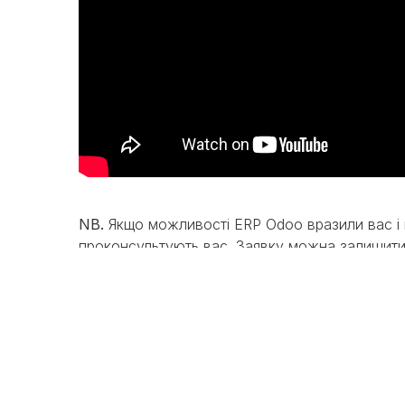
NB.
Якщо можливості ERP Odoo вразили вас і в
проконсультують вас. Заявку можна залишит
в
Блог