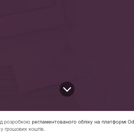
над розробкою
регламентованого обліку на платформі Od
ху грошових коштів.