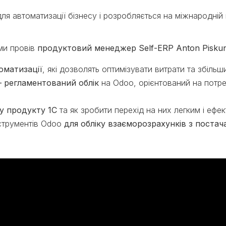
ля автоматизації бізнесу і розробляється на міжнародній
ми провів
продуктовий менеджер Self-ERP Anton Pisku
оматизації
, які дозволять оптимізувати витрати та збіль
– регламентований облік
на Odoo, орієнтований на потреб
у продукту 1С
та як зроби​ти перехід на них легким і ефе
нструментів Odoo
для обліку взаєморозрахунків з поста