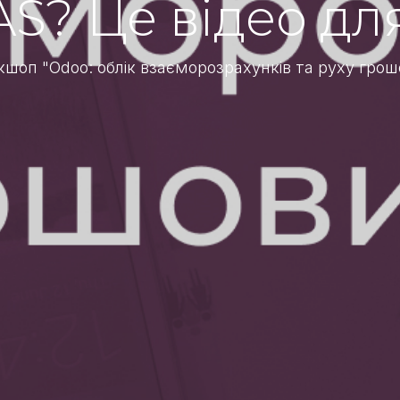
AS? Це відео для
кшоп "Odoo: облік взаєморозрахунків та руху грош