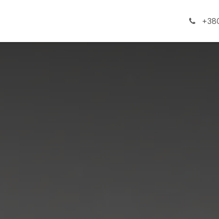
ги
Про компанію
+380