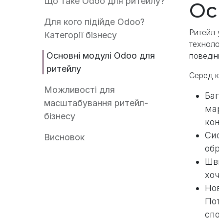
Що таке Odoo для ритейлу?
Ос
Для кого підійде Odoo?
Ритейл 
Категорії бізнесу
техноло
Основні модулі Odoo для
поведін
ритейлу
Серед к
Можливості для
Баг
масштабування ритейл-
мар
бізнесу
кон
Сис
Висновок
обр
Шви
хо
Нов
Пот
сп