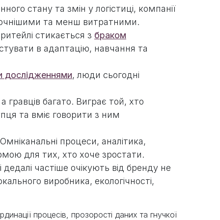
ного стану та змін у логістиці, компанії
точнішими та менш витратними.
 ритейлі стикається з
браком
естувати в адаптацію, навчання та
и дослідженнями
, люди сьогодні
а гравців багато. Виграє той, хто
пця та вміє говорити з ним
 Омніканальні процеси, аналітика,
рмою для тих, хто хоче зростати.
і дедалі частіше очікують від бренду не
окального виробника, екологічності,
динації процесів, прозорості даних та гнучкої