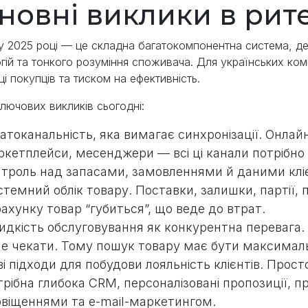
новні виклики в рите
у 2025 році — це складна багатокомпонентна система, де 
гій та тонкого розуміння споживача. Для українських ко
ці покупців та тиском на ефективність.
лючових викликів сьогодні:
атоканальність, яка вимагає синхронізації. Онлайн
кетплейси, месенджери — всі ці канали потрібно
троль над запасами, замовленнями й даними кліє
темний облік товару. Поставки, залишки, партії
ахунку товар “губиться”, що веде до втрат.
дкість обслуговування як конкурентна перевага. 
че чекати. Тому пошук товару має бути максимал
і підходи для побудови лояльність клієнтів. Прос
рібна глибока CRM, персоналізовані пропозиції, п
овіщеннями та e-mail-маркетингом.