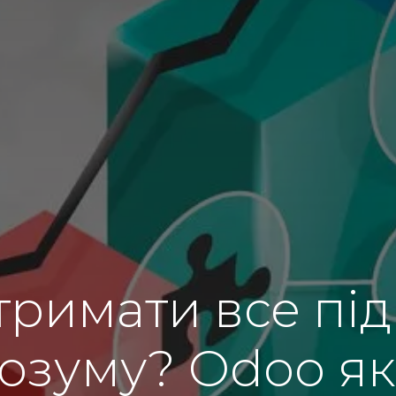
тримати все під
розуму? Odoo я