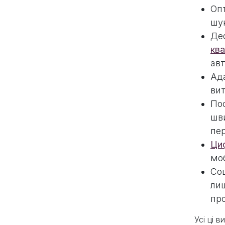
Опт
шу
Деф
ква
ав
Ада
ви
Пос
шви
пе
Ци
моб
Соц
лиш
про
Усі ці 