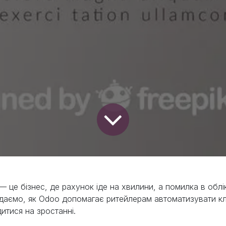
— це бізнес, де рахунок іде на хвилини, а помилка в облі
даємо, як Odoo допомагає ритейлерам автоматизувати кл
итися на зростанні.