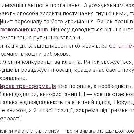
имізація ланцюгів постачання. З урахуванням воєн
кають способи зробити постачання гнучкішими, 
іцит персоналу та його утримання. Ринок праці в
ліфікованих кадрів
. Бізнесу доводиться більше інв
томатизацію рутинних завдань.
птація до заощадливості споживачів. За
останнім
трачають кошти вибірково.
илення конкуренції за клієнта. Ринок звужується, 
дше впроваджує інновації, краще знає свого поку
рсонально.
фрова трансформація
вже не опція, а необхідність.
ільні додатки, використання ШІ — усе це стає но
іальна відповідальність та етичний підхід. Покупц
е знижок, а й чіткої позиції, зокрема підтримки л
зорості.
виклики мають спільну рису — вони вимагають швидкої коор