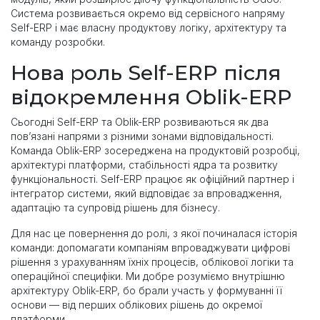
Система розвивається окремо від сервісного напряму
Self-ERP і має власну продуктову логіку, архітектуру та
команду розробки.
Нова роль Self-ERP після
відокремлення Oblik-ERP
Сьогодні Self-ERP та Oblik-ERP розвиваються як два
пов’язані напрями з різними зонами відповідальності.
Команда Oblik-ERP зосереджена на продуктовій розробці,
архітектурі платформи, стабільності ядра та розвитку
функціональності. Self-ERP працює як офіційний партнер і
інтегратор системи, який відповідає за впровадження,
адаптацію та супровід рішень для бізнесу.
Для нас це повернення до ролі, з якої починалася історія
команди: допомагати компаніям впроваджувати цифрові
рішення з урахуванням їхніх процесів, облікової логіки та
операційної специфіки. Ми добре розуміємо внутрішню
архітектуру Oblik-ERP, бо брали участь у формуванні її
основи — від перших облікових рішень до окремої
платформи.