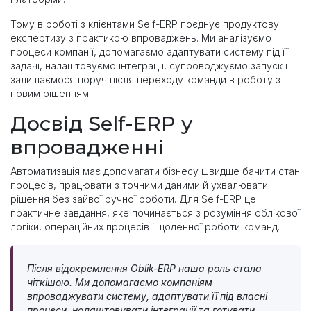
Тому в роботі з клієнтами Self-ERP поєднує продуктову
експертизу з практикою впроваджень. Ми аналізуємо
процеси компанії, допомагаємо адаптувати систему під її
задачі, налаштовуємо інтеграції, супроводжуємо запуск і
залишаємося поруч після переходу команди в роботу з
новим рішенням.
Досвід Self-ERP у
впровадженні
Автоматизація має допомагати бізнесу швидше бачити стан
процесів, працювати з точними даними й ухвалювати
рішення без зайвої ручної роботи. Для Self-ERP це
практичне завдання, яке починається з розуміння облікової
логіки, операційних процесів і щоденної роботи команд.
Після відокремлення Oblik-ERP наша роль стала
чіткішою. Ми допомагаємо компаніям
впроваджувати систему, адаптувати її під власні
процеси, налаштовувати інтеграції та готувати