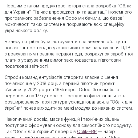
Першим етапом продуктової історії стала розробка “Облік
для України”. Під час впровадження та адаптації іноземного
програмного забезпечення Odoo ми бачили, що базові
можливості таких систем не покривають всю специфіку
українського обліку.
Бізнесу потрібні були інструменти для ведення обліку та
подачі звітності згідно українських норм: нарахування ПДВ
з врахуванням правила першої події, розрахунок заробітної
плати з урахуванням вимог законодавства, підготовки
податкової звітності.
Спроби команд ентузіастів створити власне рішення
почалися ще у 2018 році, а перший пілотний проєкт
з’явився у 2022 році на 16-й версії Odoo. Згодом його
перенесли на 17-ту версію. Поступово функціональність
розширювалася, архітектура ускладнювалася, а “Облік для
України” почав виходити за межі модуля до наявних систем.
Накопичений досвід, масив функцій і технічних рішень
поступово сформували основу для самостійного продукту.
Так “Облік для України” переріс в
Oblik-ERP
— набір
модулів, який розширює діючу функціональність Odoo.