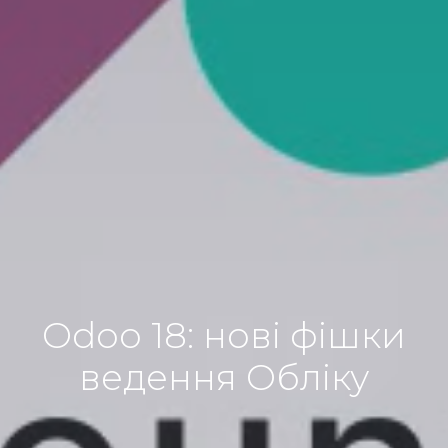
Odoo 18: нові фішки
ведення Oбліку