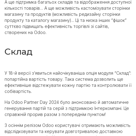
А ще підтримка багатьох складів та відображення доступної
кількості товарів… А ще можливість кастомізувати сторінки
магазину та продуктів (можливість редизайну сторінки
продукту та каталогу магазину)... Ці та низка інших “фішок”
суттєво підвищать ефективність торгівлі зі сайтів,
створених на Odoo.
Склад
У 18-й версії з’явиться найочікуваніша опція модуля “Склад”:
попартійна вартість товару. Така система дозволить ще
ефективніше відстежувати кожну партію та контролювати її
собівартість.
На Odoo Partner Day 2024 було анонсовано й автоматичне
генерування партій та серій з підтримкою Інтеркомпані. Це
справжній прорив разом з попереднім пунктом!
З осіннім релізом Odoo користувачі отримають можливість
відслідковувати та керувати довготривалою доставкою