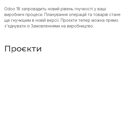
Odoo 18 запровадить новий рівень гнучкості у ваші
виробничі процеси. Планування операцій та товарів стане
ще гнучкішим в новій версії. Проєкти тепер можна прямо
з'єднувати із Замовленнями на виробництво.
Проєкти
Модуль “Проєкти” трансформується до ще більшої
зручності – всі операції з задачами Проєкту та дії можна
побачити в розумних кнопках, спільних для всіх задач. І при
розподілі завдань для персоналу - ви можете шукати їх
згідно з введеною попередньо інформацією про навички
людей!
Як бачимо, команда Odoo запланувала оновлення, яких
найбільше очікує ринок. Для компаній-користувачів ERP-
платформи це чудова можливість перевершити конкурентів
та вивести свій бізнес на новий рівень. Притім команда Self-