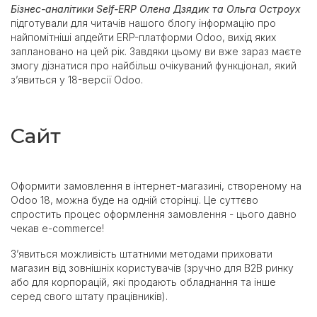
Бізнес-аналітики Self-ERP Олена Дзядик та Ольга Остроух
підготували для читачів нашого блогу інформацію про
найпомітніші апдейти ERP-платформи Odoo, вихід яких
заплановано на цей рік. Завдяки цьому ви вже зараз маєте
змогу дізнатися про найбільш очікуваний функціонал, який
з’явиться у 18-версії Odoo.
Сайт
Оформити замовлення в інтернет-магазині, створеному на
Odoo 18, можна буде на одній сторінці. Це суттєво
спростить процес оформлення замовлення - цього давно
чекав e-commerce!
З’явиться можливість штатними методами приховати
магазин від зовнішніх користувачів (зручно для B2B ринку
або для корпорацій, які продають обладнання та інше
серед свого штату працівників).