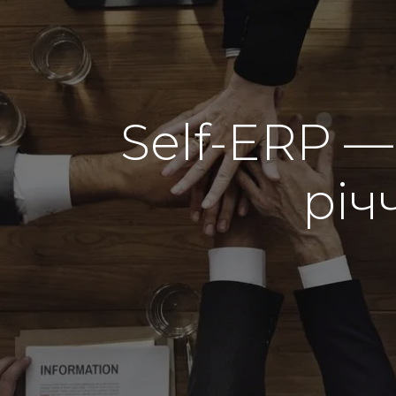
Self-ERP —
річ