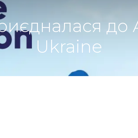
риєдналася до А
Ukraine