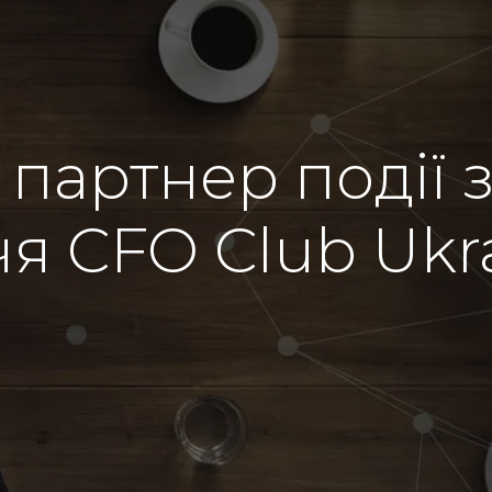
 партнер події з
чя CFO Club Ukr