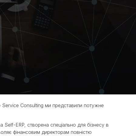
 Service Consulting ми представили потужне
а Self-ERP, створена спеціально для бізнесу в
зволяє фінансовим директорам повністю