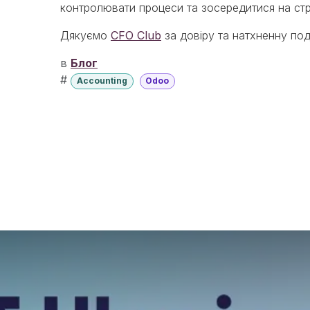
контролювати процеси та зосередитися на стр
Дякуємо
CFO Club
за довіру та натхненну по
в
Блог
#
Accounting
Odoo