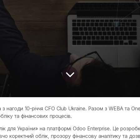
з нагоди 10-річчя CFO Club Ukraine. Разом з WEBA та One
бліку та фінансових процесів.
ік для України» на платформі Odoo Enterprise. Це розробк
авчо коректний облік, прозору фінансову аналітику та до