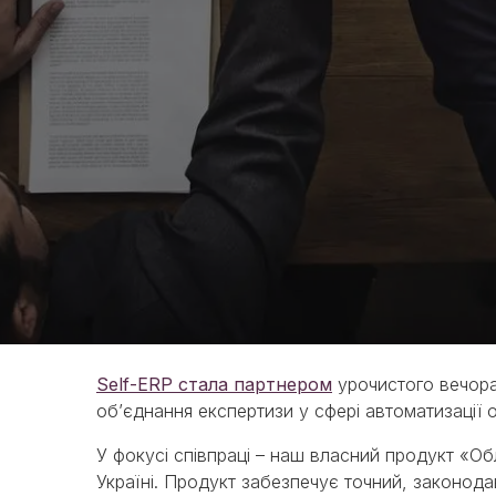
Self-ERP стала партнером
урочистого вечора 
об’єднання експертизи у сфері автоматизації о
У фокусі співпраці – наш власний продукт «Обл
Україні. Продукт забезпечує точний, законод