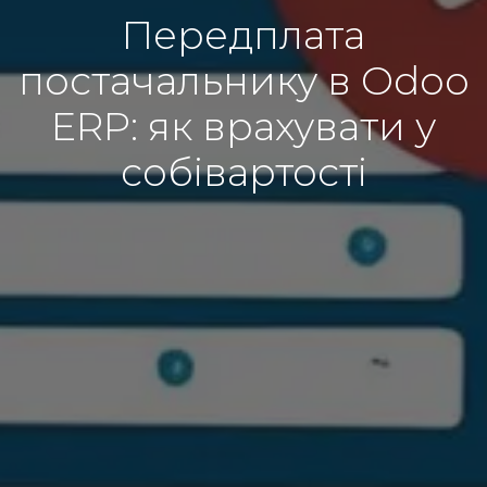
Передплата
постачальнику в Odoo
ERP: як врахувати у
собівартості