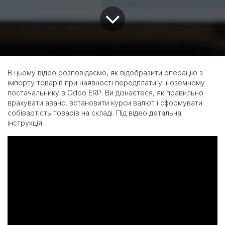
В цьому відео розповідаємо, як відобразити операцію з
імпорту товарів при наявності передплати у іноземному
постачальнику в Odoo ERP. Ви дізнаєтеся, як правильно
врахувати аванс, встановити курси валют і сформувати
собівартість товарів на складі. Під відео детальна
інструкція.