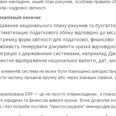
вих накладних, інший план рахунків, особливі правила о
ів і кадрової звітності.
окалізація означає:
авання національного плану рахунків та бухгалте
оматизацію податкового обліку відповідно до місц
тримку форм звітності для податкової, фінансової
ливість генерувати документи зразка відповідної 
теграцію з державними системами, наприклад Дія
ектне відображення національної валюти, дат, мов
 елементів система не може бути повноцінно використана
сти частину процесів вручну або через зовнішні сервіси,
окалізована ERP — це не просто «перекладена», а повніс
є юридичні та фінансові вимоги країни. Вона дозволяє к
в і без потреби постійно “пристосовувати” міжнародне рі