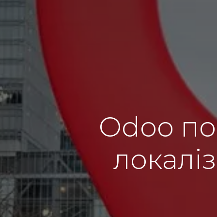
Odoo по
локаліз