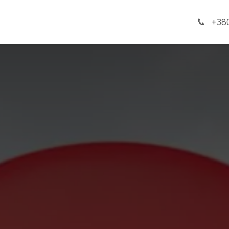
ги
Про компанію
+380