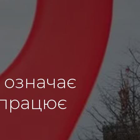
 означає
а працює