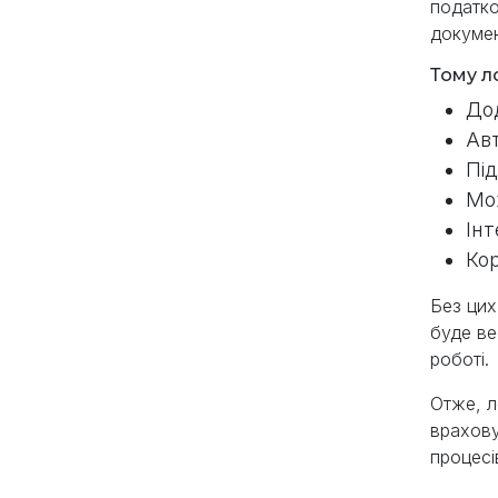
податко
документ
Тому л
Дод
Авт
Під
Мож
Ін
Кор
Без цих
буде ве
роботі.
Отже, л
врахову
процесі