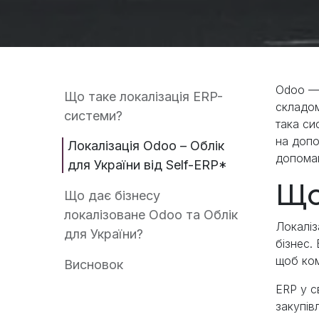
Odoo — 
Що таке локалізація ERP-
складом
системи?
така си
на допо
Локалізація Odoo – Облік
допомаг
для України від Self-ERP*
Що
Що дає бізнесу
локалізоване Odoo та Облік
Локаліз
для України?
бізнес.
щоб ком
Висновок
ERP у с
закупів