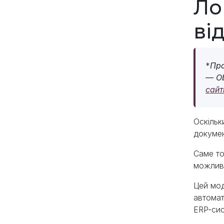
Ло
ві
*
Про
— Ob
сайт
Оскільк
докумен
Саме то
можливо
Цей мод
автомат
ERP-сис