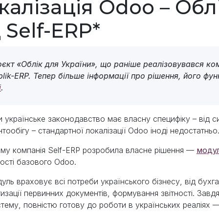
калізація Odoo – Обл
д Self-ERP*
єкт «Облік для України», що раніше реалізовувався ком
lik-ERP. Тепер більше інформації про рішення, його фун
і
.
и українське законодавство має власну специфіку – від с
тообігу – стандартної локалізації Odoo іноді недостатньо
му компанія Self-ERP розробила власне рішення —
модул
сті базового Odoo.
уль враховує всі потреби українського бізнесу, від бухг
изації первинних документів, формування звітності. Зав
тему, повністю готову до роботи в українських реаліях 