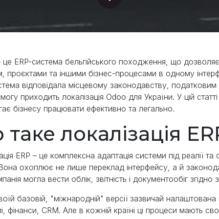
це ERP-система бельгійського походження, що дозволяє
, проєктами та іншими бізнес-процесами в одному інтерф
стема відповідала місцевому законодавству, податковим 
могу приходить локалізація Odoo для України. У цій статті
ає бізнесу працювати ефективно та легально.
 таке локалізація E
ація ERP – це комплексна адаптація системи під реалії та 
 Вона охоплює не лише переклад інтерфейсу, а й законодав
панія могла вести облік, звітність і документообіг згідно
воїй базовій, "міжнародній" версії зазвичай налаштована 
лі, фінанси, CRM. Але в кожній країні ці процеси мають св