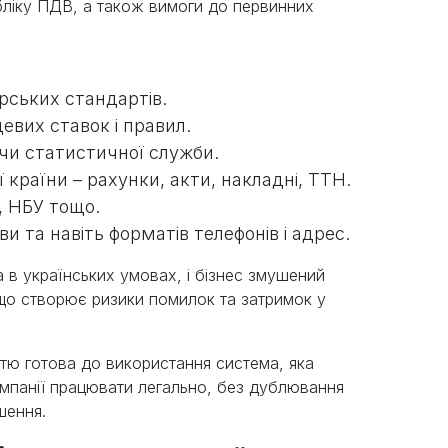
бліку ПДВ, а також вимоги до первинних
рських стандартів.
евих ставок і правил.
 чи статистичної служби.
країни – рахунки, акти, накладні, ТТН.
, НБУ тощо.
и та навіть форматів телефонів і адрес.
 в українських умовах, і бізнес змушений
 що створює ризики помилок та затримок у
тю готова до використання система, яка
омпанії працювати легально, без дублювання
шення.