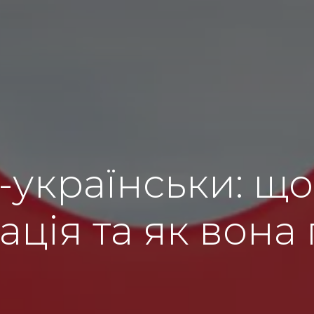
-українськи: що
ація та як вон