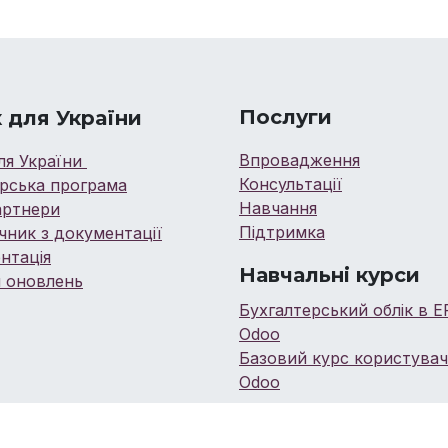
Послуги
 для України
Впровадження
ля України
Консультації
рська програма
Навчання
артнери
Підтримка
чник з документації
нтація
Навчальні курси
 оновлень
Бухгалтерський облік в E
Odoo
Базовий курс користува
Odoo