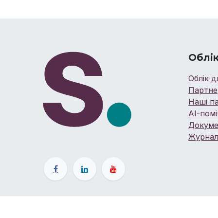
Облік
Облік д
Партне
Наші п
AI-помі
Докуме
Журнал