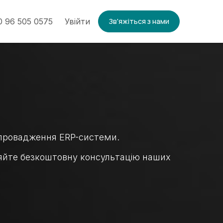
 96 505 0575
Увійти
Зв'яжіться з нами
впровадження ERP-системи.
ляйте безкоштовну консультацію наших