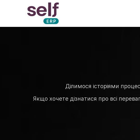
Skip to Content
Облік для України
Послу
Ділимося історіями проце
Якщо хочете дізнатися про всі перев