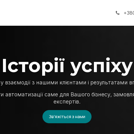
ги
Про компанію
+380
Історії успіху
су взаємодії з нашими клієнтами і результатами 
аги автоматизації саме для Вашого бізнесу, замов
експертів.
Зв'яжіться з нами