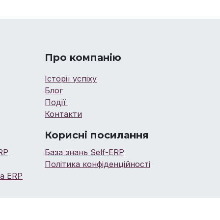
Про компанію
Історії успіху
Блог
Події
Контакти
Корисні посилання
RP
База знань Self-ERP
Політика конфіденційності
ча ERP