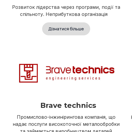
Розвиток лідерства через програми, події та
спільноту. Неприбуткова організація
Дізнатися більше
Brave technics
Промислово-інжинірингова компанія, що
надає послуги високоточної металообробки
та займається виробництвом деталей