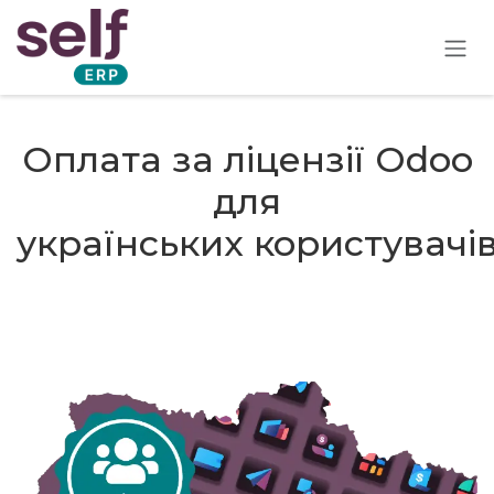
Skip to Content
Оплата за ліцензії Odoo
для
українських користувачі