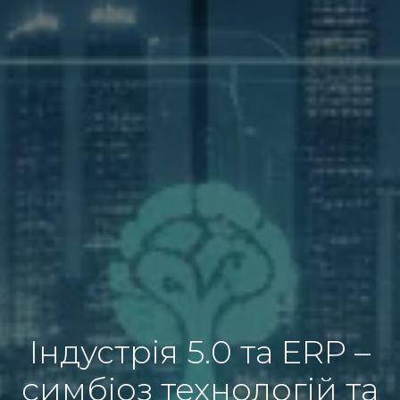
Індустрія 5.0 та ERP –
симбіоз технологій та