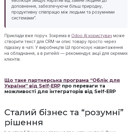
еволюція зміщує наратив від заміни людини до
доповнення, забезпечуючи більш природну,
продуктивну співпрацю між людьми та розумними
системами”.
Приклади вже поруч. Зокрема в
Odoo AI користувач
може
створити текст для CRM чи опис товару просто через
підказку в чаті. У виробництві ШІ прогнозує навантаження
на обладнання, а в ритейлі — рекомендує акції для окремих
клієнтів.
Що таке партнерська програма ​“Облік для
Украї​ни” від Self-ERP
про переваги та
можливості для інтеграторів від Self-ERP
Сталий бізнес та “розумні”
рішення