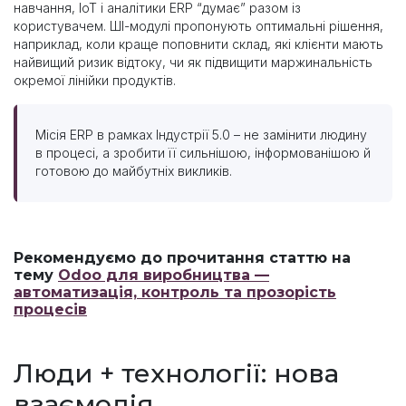
навчання, IoT і аналітики ERP “думає” разом із
користувачем. ШІ-модулі пропонують оптимальні рішення,
наприклад, коли краще поповнити склад, які клієнти мають
найвищий ризик відтоку, чи як підвищити маржинальність
окремої лінійки продуктів.
Місія ERP в рамках Індустрії 5.0 – не замінити людину
в процесі, а зробити її сильнішою, інформованішою й
готовою до майбутніх викликів.
Рекомендуємо до прочитання статтю на
тему
Odoo для виробництва —
автоматизація, контроль та прозорість
процесів
Люди + технології: нова
взаємодія