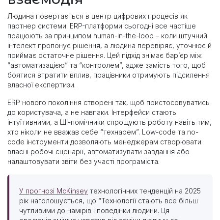
Людина повертається в центр цифрових процесів як
партнер системи. ERP-платформи сьогодні все частіше
працюють за принципом human-in-the-loop – коли штучний
інтелект пропонує рішення, а людина перевіряє, уточнює й
приймає остаточне рішення. Цей підхід знімає бар’єр між
“автоматизацією” та “контролем”, адже замість того, щоб
боятися втратити вплив, працівники отримують підсилення
власної експертизи.
ERP нового покоління створені так, щоб пристосовуватись
до користувача, а не навпаки. Інтерфейси стають
інтуїтивними, а ШІ-помічники спрощують роботу навіть тим,
хто ніколи не вважав себе “технарем”. Low-code та no-
code інструменти дозволяють менеджерам створювати
власні робочі сценарії, автоматизувати завдання або
налаштовувати звіти без участі програміста.
У прогнозі McKinsey
технологічних тенденцій на 2025
рік наголошується, що “Технології стають все більш
чутливими до намірів і поведінки людини. Ця