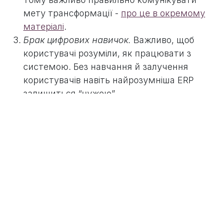
мету трансформації -
про це в окремому
матеріалі
.
Брак цифрових навичок.
Важливо, щоб
користувачі розуміли, як працювати з
системою. Без навчання й залучення
користувачів навіть найрозумніша ERP
залишиться “чужою”.
Відсутність довгострокового бачення.
ERP
5.0 потребує іншого підходу — інтеграції з
баченням розвитку компанії, аналітики,
сталості та взаємодії з клієнтами.
Перехід до нової ери ERP передбачає поступовий
розвиток. Варто вже зараз починати з оновлення процесів,
культури даних і залучення людей. Ті, хто це розуміє, через
кілька років матимуть перевагу над тими, хто чекає
“ідеального моменту”.