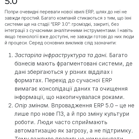
5.0
Попри очевидні переваги нової хвилі ERP, шлях до неї не
завжди простий. Багато компаній стикаються з тим, що їхні
системи ще на стадії “ERP 3.0”: громіздкі, закриті, без
інтеграції з сучасними аналітичними інструментами. І навіть
якщо технології вже доступні, не завжди готові до них люди
й процеси. Серед основних викликів слід зазначити:
Застаріла інфраструктура та дані.
Багато
бізнесів мають фрагментовані системи, де
дані зберігаються у різних відділах і
форматах. Перехід до сучасної ERP
вимагає консолідації даних та очищення
інформації, що накопичувалася роками.
Опір змінам.
Впровадження ERP 5.0 – це не
лише про нове ПЗ, а й про зміну культури
роботи. Люди часто сприймають
автоматизацію як загрозу, а не підтримку.
Тому важливо правильно комунікувати