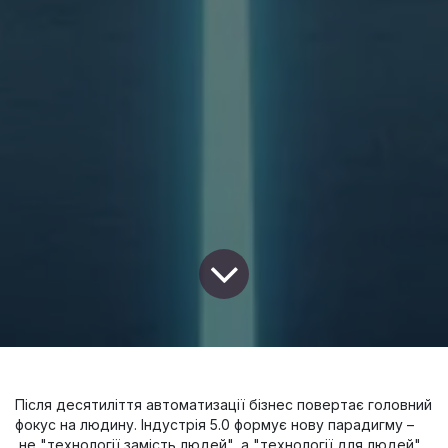
Після десятиліття автоматизації бізнес повертає головний
фокус на людину. Індустрія 5.0 формує нову парадигму –
не "технології замість людей", а "технології для людей".