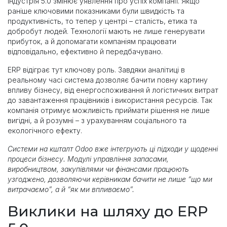
Індустрія 5.0 змінює уявлення про успіх компанії. Якщо
раніше ключовими показниками були швидкість та
продуктивність, то тепер у центрі – сталість, етика та
добробут людей. Технології мають не лише генерувати
прибуток, а й допомагати компаніям працювати
відповідально, ефективно й передбачувано.
ERP відіграє тут ключову роль. Завдяки аналітиці в
реальному часі система дозволяє бачити повну картину
впливу бізнесу, від енергоспоживання й логістичних витрат
до завантаження працівників і використання ресурсів. Так
компанія отримує можливість приймати рішення не лише
вигідні, а й розумні – з урахуванням соціального та
екологічного ефекту.
Системи на кшталт Odoo вже інтегрують ці підходи у щоденні
процеси бізнесу. Модулі управління запасами,
виробництвом, закупівлями чи фінансами працюють
узгоджено, дозволяючи керівникам бачити не лише “що ми
витрачаємо”, а й “як ми впливаємо”.
Виклики на шляху до ERP