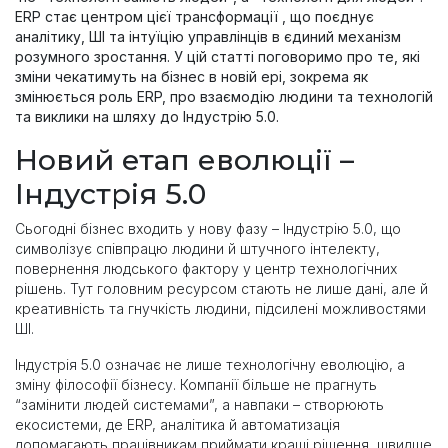
ERP стає центром цієї трансформації , що поєднує
аналітику, ШІ та інтуїцію управлінців в єдиний механізм
розумного зростання. У цій статті поговоримо про те, які
зміни чекатимуть на бізнес в новій ері, зокрема як
змінюється роль ERP, про взаємодію людини та технологій
та виклики на шляху до Індустрію 5.0.
Новий етап еволюції –
Індустрія 5.0
Сьогодні бізнес входить у нову фазу – Індустрію 5.0, що
символізує співпрацю людини й штучного інтелекту,
повернення людського фактору у центр технологічних
рішень. Тут головним ресурсом стають не лише дані, але й
креативність та гнучкість людини, підсилені можливостями
ШІ.
Індустрія 5.0 означає не лише технологічну еволюцію, а
зміну філософії бізнесу. Компанії більше не прагнуть
“замінити людей системами”, а навпаки – створюють
екосистеми, де ERP, аналітика й автоматизація
допомагають працівникам приймати кращі рішення, швидше