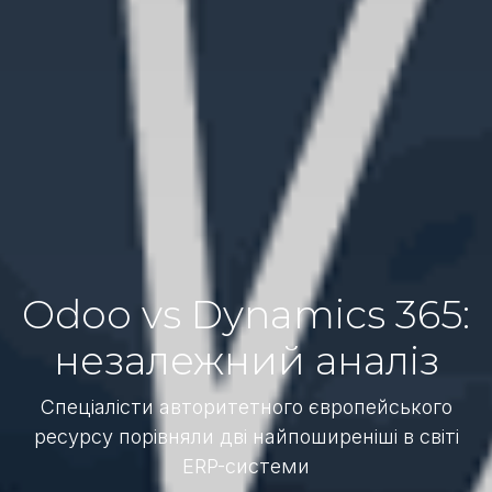
Odoo vs Dynamics 365:
незалежний аналіз
Спеціалісти авторитетного європейського
ресурсу порівняли дві найпоширеніші в світі
ERP-системи