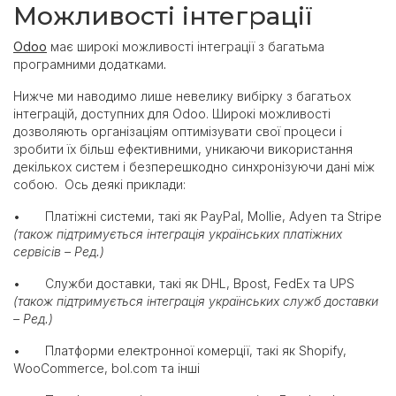
Можливості інтеграції
Odoo
має широкі можливості інтеграції з багатьма
програмними додатками
.
Нижче ми наводимо лише невелику вибірку з багатьох
інтеграцій, доступних для Odoo. Широкі можливості
дозволяють організаціям оптимізувати свої процеси і
зробити їх більш ефективними, уникаючи використання
декількох систем і безперешкодно синхронізуючи дані між
собою. Ось деякі приклади:
Платіжні системи, такі як PayPal, Mollie, Adyen та Stripe
•
(також підтримується інтеграція українських платіжних
сервісів – Ред.)
Служби доставки, такі як DHL, Bpost, FedEx та UPS
•
(також підтримується інтеграція українських служб доставки
– Ред.)
Платформи електронної комерції, такі як Shopify,
•
WooСommerce, bol.com та інші