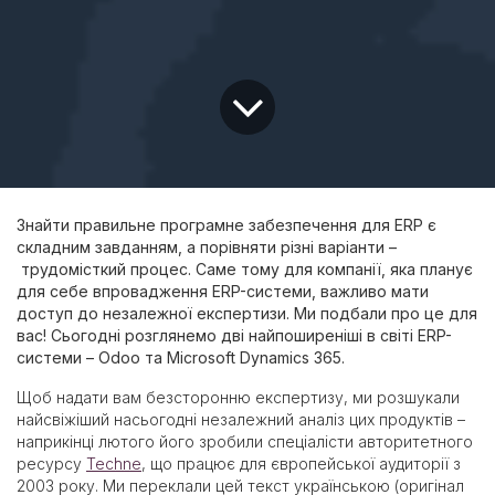
Знайти правильне програмне забезпечення для ERP є
складним завданням, а порівняти різні варіанти –
трудомісткий процес. Саме тому для компанії, яка планує
для себе впровадження ERP-системи, важливо мати
доступ до незалежної експертизи. Ми подбали про це для
вас! Сьогодні розглянемо дві найпоширеніші в світі ERP-
системи – Odoo та Microsoft Dynamics 365.
Щоб надати вам безсторонню експертизу, ми розшукали
найсвіжіший насьогодні незалежний аналіз цих продуктів –
наприкінці лютого його зробили спеціалісти авторитетного
ресурсу
Techne
, що працює для європейської аудиторії з
2003 року. Ми переклали цей текст українською (оригінал