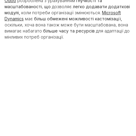
Odoo
розроблена з урахуванням
гнучкості та
масштабованості
,
що
дозволяє
легко додавати додаткові
модулі,
коли потреби організації змінюються.
Microsoft
Dynamics
має
більш обмежені можливості кастомізації,
оскільки, хоча вона також може бути масштабована, вона
вимагає набагато
більше часу та ресурсів
для адаптації до
мінливих потреб організації.
Користувацький досвід
Odoo
має
інтуїтивно зрозумілий, сучасний користувацький
інтерфейс
і
просту навігацію
, що робить його простішим у
використанні. Інтерфейс
Microsoft Dynamics
є
більш
традиційним
і
складним
, що робить його освоєння більш
тривалим.