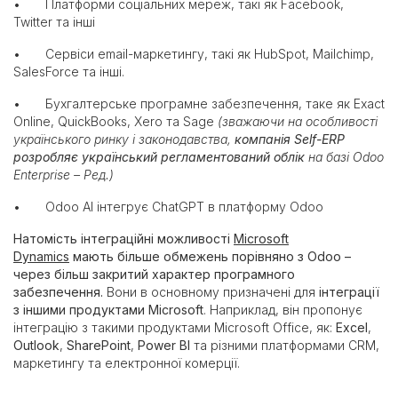
Платформи соціальних мереж, такі як Facebook,
•
Twitter та інші
Сервіси email-маркетингу, такі як HubSpot, Mailchimp,
•
SalesForce та інші.
Бухгалтерське програмне забезпечення, таке як Exact
•
Online, QuickBooks, Xero та Sage
(зважаючи на особливості
українського ринку і законодавства,
компанія Self-ERP
розробляє український регламентований облік
на базі Odoo
Enterprise – Ред.)
Odoo AI інтегрує ChatGPT в платформу Odoo
•
Натомість інтеграційні можливості
Microsoft
Dynamics
мають більше обмежень порівняно з Odoo –
через більш закритий характер програмного
забезпечення.
Вони в основному призначені для
інтеграції
з іншими продуктами Microsoft
. Наприклад, він пропонує
інтеграцію з такими продуктами Microsoft Office, як:
Excel
,
Outlook
,
SharePoint
,
Power BI
та різними платформами CRM,
маркетингу та електронної комерції.