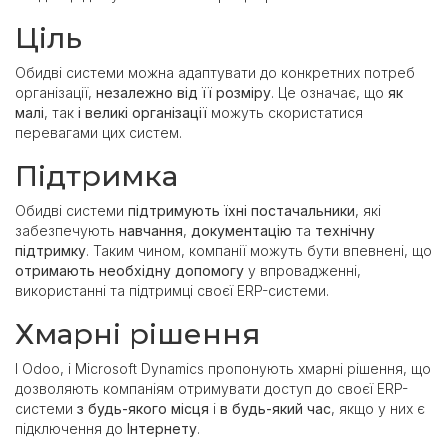
Ціль
Обидві системи можна адаптувати до конкретних потреб
організації,
незалежно від її розміру
. Це означає, що
як
малі
, так
і великі організації
можуть скористатися
перевагами цих систем.
Підтримка
Обидві системи
підтримують їхні постачальники
, які
забезпечують
навчання
,
документацію
та
технічну
підтримку
. Таким чином, компанії можуть бути впевнені, що
отримають необхідну допомогу
у впровадженні,
використанні та підтримці своєї ERP-системи.
Хмарні рішення
І Odoo, і Microsoft Dynamics пропонують хмарні рішення, що
дозволяють компаніям отримувати доступ до своєї ERP-
системи
з будь-якого місця
і
в будь-який
час
, якщо у них є
підключення до
Інтернету
.