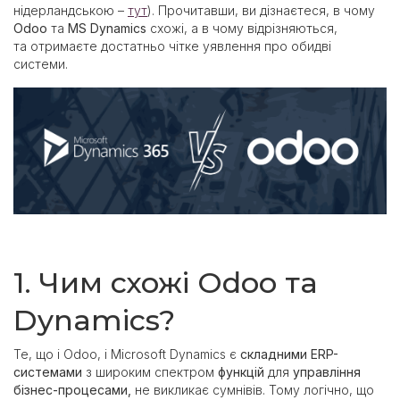
нідерландською –
тут
). Прочитавши, ви дізнаєтеся, в чому
Odoo
та
MS Dynamics
схожі, а в чому відрізняються,
та отримаєте достатньо чітке уявлення про обидві
системи.
1. Чим схожі Odoo та
Dynamics?
Те, що і Odoo, і Microsoft Dynamics є
складними ERP-
системами
з широким спектром
функцій
для
управління
бізнес-процесами,
не викликає сумнівів. Тому логічно, що