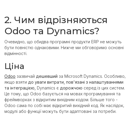
2. Чим відрізняються
Odoo та Dynamics?
Очевидно, що обидва програмні продукти ERP не можуть
бути повністю однаковими. Нижче ми обговоримо основні
відмінності.
Ціна
Odoo
зазвичай
дешевший
за Microsoft Dynamics. Особливо,
якщо взяти
до уваги витрати, пов'язані з налаштуваннями
та інтеграцією,
Dynamics є
дорожчою
серед із цих систем.
Це тому, що Odoo базується на мовах програмування та
фреймворках з відкритим вихідним кодом. Більше того -
Odoo сама по собі має відкритий вихідний код. Як наслідок,
модулі або функції можуть бути адаптовані за потреби.