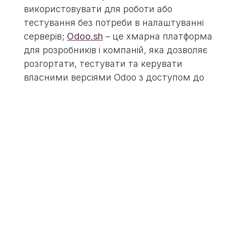
використовувати для роботи або
тестування без потреби в налаштуванні
серверів;
Odoo.sh
– це хмарна платформа
для розробників і компаній, яка дозволяє
розгортати, тестувати та керувати
власними версіями Odoo з доступом до
коду, модулів і Git.
На відміну від Odoo Online, тут можна
робити будь-які технічні зміни,
встановлювати кастомні модулі й
автоматизувати оновлення (детальніше
можна ознайомитися у нашій
FAQ про
Odoo
)
оновлення системи (для Odoo Online
автоматично кожні 2 місяці або раз на рік,
залежно від версії);