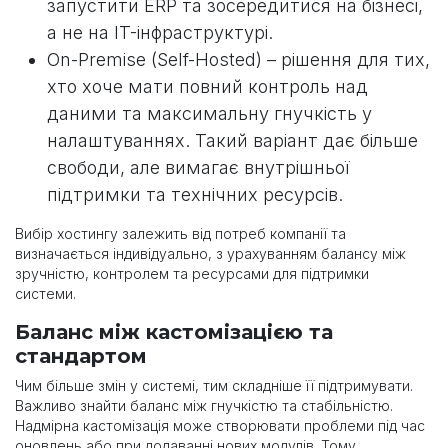
запустити ERP та зосередитися на бізнесі,
а не на IT-інфраструктурі.
On-Premise (Self-Hosted) – рішення для тих,
хто хоче мати повний контроль над
даними та максимальну гнучкість у
налаштуваннях. Такий варіант дає більше
свободи, але вимагає внутрішньої
підтримки та технічних ресурсів.
Вибір хостингу залежить від потреб компанії та
визначається індивідуально, з урахуванням балансу між
зручністю, контролем та ресурсами для підтримки
системи.
Баланс між кастомізацією та
стандартом
Чим більше змін у системі, тим складніше її підтримувати.
Важливо знайти баланс між гнучкістю та стабільністю.
Надмірна кастомізація може створювати проблеми під час
оновлень або при додаванні нових модулів. Тому