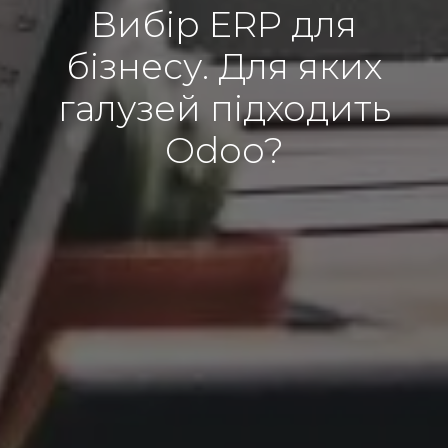
Вибір ERP для
бізнесу. Для яких
галузей підходить
Odoo?