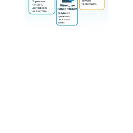
Odoo дозволяє комбінувати модулі під
унікальні потреби бізнесу, що робить
систему універсальною та ефективною в
різних нішах.
Як зрозуміти, чи підходить
Odoo саме вашій компанії?
Кілька кроків, які допоможуть визначити, чи
підходить Odoo вашій сфері:
Визначте, які процеси потребують