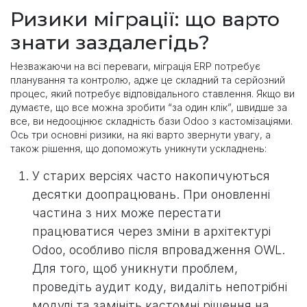
Ризики міграції: що варто
знати заздалегідь?
Незважаючи на всі переваги, міграція ERP потребує
планування та контролю, адже це складний та серйозний
процес, який потребує відповідального ставлення. Якщо ви
думаєте, що все можна зробити “за один клік”, швидше за
все, ви недооцінює складність бази Odoo з кастомізаціями.
Ось три основні ризики, на які варто звернути увагу, а
також рішення, що допоможуть уникнути ускладнень:
У старих версіях часто накопичуються
десятки доопрацювань. При оновленні
частина з них може перестати
працюватися через зміни в архітектурі
Odoo, особливо після впровадження OWL.
Для того, щоб уникнути проблем,
проведіть аудит коду, видаліть непотрібні
модулі та замініть кастомні рішення на