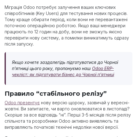
Міграція Odoo потребує залучення ваших ключових
співробітників (Key Users) для тестування нових процесів.
Тому краще обирати період, коли вони не перевантажені
поточною операційною роботою. Якщо ваші менеджери
працюють по 12 годин на добу, вони не зможуть якісно
перевірити нову систему, а помилки виникатимуть одразу
після запуску.
Якщо хочете заздалегідь підготуватися до Чорної
п'ятниці цього року, пропонуємо наш
Odoo ERP-
чекліст: як підготувати бізнес до Чорної п’ятниці
Правило “стабільного релізу”
Odoo презентує
нову версію щороку, зазвичай у вересні-
жовтні. Ви запитаєте, чи варто оновлюватися в листопаді?
Скоріше за все відповідь “ні”. Перші 3-5 місяців після релізу
спільнота та розробники Odoo активно виявляють та
виправляють початкові технічні недоліки нової версії.