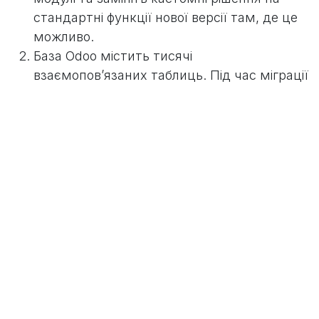
стандартні функції нової версії там, де це
можливо.
База Odoo містить тисячі
взаємопов’язаних таблиць. Під час міграції
структура даних змінюється, і якщо у
вашій системі є помилки або застарілі
записи, вони можуть перенестися
некоректно. Тому обов’язково проводьте
тестову міграцію на копії бази і
перевіряйте фінансові та складські звіти до
та після, щоб мінімізувати ризик.
Користувачі звикають до старого
інтерфейсу. На перший час продуктивність
може знизитися, поки співробітники
адаптуються. Дайте ключовим
користувачам доступ до тестової бази за