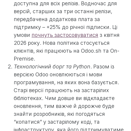
доступна для всіх релізів. Водночас для
версій, старших за три останні релізи,
передбачена додаткова плата за
підтримку – +25% до річної підписки. Ці
умови
почнуть застосовуватися
з квітня
2026 року. Нова політика стосується
клієнтів, які працюють на Odoo.sh та On-
Premise.
Технологічний борг та Python
. Разом із
версією Odoo оновлюються і мови
програмування, на яких вона базується.
Старі версії працюють на застарілих
бібліотеках. Чим довше ви відкладаєте
оновлення, тим важче й дорожче буде
знайти розробників, які погодяться
“копатися” у застарілому коді, та
інфраструктуру, яка його підтримуватиме.