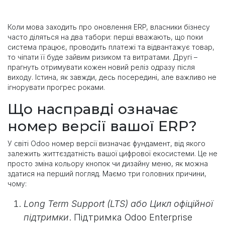
Коли мова заходить про оновлення ERP, власники бізнесу
часто діляться на два табори: перші вважають, що поки
система працює, проводить платежі та відвантажує товар,
то чіпати її буде зайвим ризиком та витратами. Другі –
прагнуть отримувати кожен новий реліз одразу після
виходу. Істина, як завжди, десь посередині, але важливо не
ігнорувати прогрес роками.
Що насправді означає
номер версії вашої ERP?
У світі Odoo номер версії визначає фундамент, від якого
залежить життєздатність вашої цифрової екосистеми. Це не
просто зміна кольору кнопок чи дизайну меню, як можна
здатися на перший погляд. Маємо три головних причини,
чому:
Long Term Support (LTS) або Цикл офіційної
підтримки
. Підтримка Odoo Enterprise