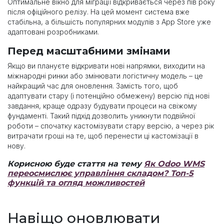
Оптимальне вікно для міграції відкривається через пів року
після офіційного релізу. На цей момент система вже
стабільна, а більшість популярних модулів з App Store уже
адаптовані розробниками.
Перед масштабними змінами
Якщо ви плануєте відкривати нові напрямки, виходити на
міжнародні ринки або змінювати логістичну модель – це
найкращий час для оновлення. Замість того, щоб
адаптувати стару (і потенційно обмежену) версію під нові
завдання, краще одразу будувати процеси на свіжому
фундаменті. Такий підхід дозволить уникнути подвійної
роботи – спочатку кастомізувати стару версію, а через рік
витрачати гроші на те, щоб перенести ці кастомізації в
нову.
Корисною буде стаття на тему
Як Odoo WMS
переосмислює управління складом? Топ-5
функцій та огляд можливостей
Навіщо оновлювати