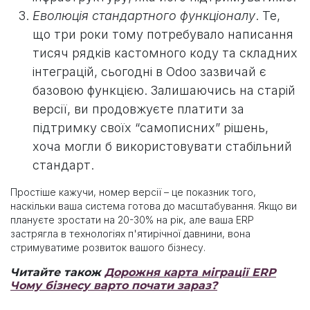
Еволюція стандартного функціоналу
. Те,
що три роки тому потребувало написання
тисяч рядків кастомного коду та складних
інтеграцій, сьогодні в Odoo зазвичай є
базовою функцією. Залишаючись на старій
версії, ви продовжуєте платити за
підтримку своїх “самописних” рішень,
хоча могли б використовувати стабільний
стандарт.
Простіше кажучи, номер версії – це показник того,
наскільки ваша система готова до масштабування. Якщо ви
плануєте зростати на 20-30% на рік, але ваша ERP
застрягла в технологіях п'ятирічної давнини, вона
стримуватиме розвиток вашого бізнесу.
Читайте також
Дорожня карта міграції ERP
Чому бізнесу варто почати зараз?